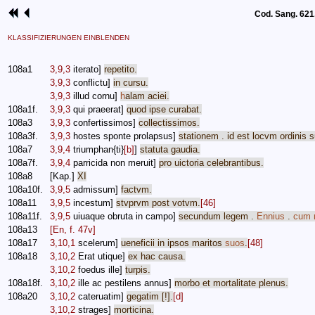
Cod. Sang. 621, 
KLASSIFIZIERUNGEN EINBLENDEN
108a1
3,9,3
iterato
]
repetito
.
3,9,3
conflictu
]
in
cursu
.
3,9,3
illud
cornu
]
h
alam
aciei
.
108a1f.
3,9,3
qui
praeerat
]
quod
ipse
curabat
.
108a3
3,9,3
confertissimos
]
collectissimos
.
108a3f.
3,9,3
hostes
sponte
prolapsus
]
stationem
.
id
est
locvm
ordinis
s
108a7
3,9,4
triumphan
{
ti
}
[b]
]
statuta
gaudia
.
108a7f.
3,9,4
parricida
non
meruit
]
pro
uictoria
celebrantibus
.
108a8
[Kap.]
XI
108a10f.
3,9,5
admissum
]
factvm
.
108a11
3,9,5
incestum
]
stvprvm
post
votvm
.
[46]
108a11f.
3,9,5
uiuaque
obruta
in
campo
]
secundum
legem
.
Ennius
.
cum
108a13
[En, f. 47v]
108a17
3,10,1
scelerum
]
ueneficii
in
ipsos
maritos
suos
.
[48]
108a18
3,10,2
Erat
utique
]
ex
hac
causa
.
3,10,2
foedus
ille
]
turpis
.
108a18f.
3,10,2
ille
ac
pestilens
annus
]
morbo
et
mortalitate
plenus
.
108a20
3,10,2
cateruatim
]
gegatim
[!].
[d]
3,10,2
strages
]
morticina
.