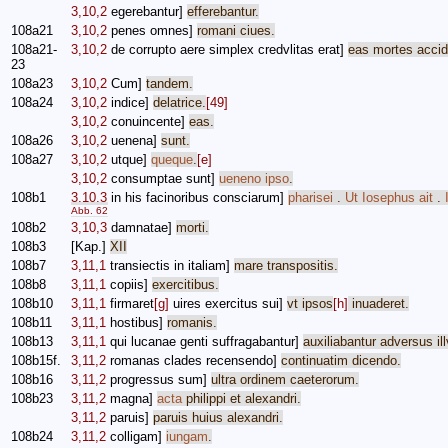
3,10,2
egerebantur
]
efferebantur
.
108a21
3,10,2
penes
omnes
]
romani
ciues
.
108a21-
3,10,2
de
corrupto
aere
simplex
credvlitas
erat
]
eas
mortes
accid
23
108a23
3,10,2
Cum
]
tandem
.
108a24
3,10,2
indice
]
delatrice
.
[49]
3,10,2
conuincente
]
eas
.
108a26
3,10,2
uenena
]
sunt
.
108a27
3,10,2
utque
]
queque
.
[e]
3,10,2
consumptae
sunt
]
ueneno
ipso
.
108b1
3,10,3
in
his
facinoribus
consciarum
]
pharisei
.
Ut
Iosephus
ait
.
Abb. 62
108b2
3,10,3
damnatae
]
morti
.
108b3
[Kap.]
XII
108b7
3,11,1
transiectis
in
italiam
]
mare
transpositis
.
108b8
3,11,1
copiis
]
exercitibus
.
108b10
3,11,1
firmaret
[g]
uires
exercitus
sui
]
vt
ipsos
[h]
inuaderet
.
108b11
3,11,1
hostibus
]
romanis
.
108b13
3,11,1
qui
lucanae
genti
suffragabantur
]
auxiliabantur
adversus
il
108b15f.
3,11,2
romanas
clades
recensendo
]
continuatim
dicendo
.
108b16
3,11,2
progressus
sum
]
ultra
ordinem
caeterorum
.
108b23
3,11,2
magna
]
acta
philippi
et
alexandri
.
3,11,2
paruis
]
paruis
huius
alexandri
.
108b24
3,11,2
colligam
]
iungam
.