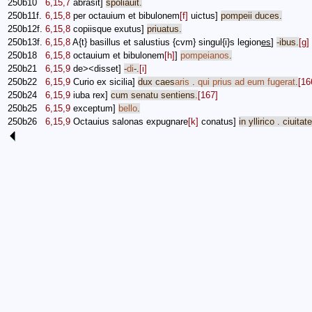
250b10
6,15,7
abrasit
]
spoliauit
.
250b11f.
6,15,8
per
octauium
et
bibulonem
[f]
uictus
]
pompeii
duces
.
250b12f.
6,15,8
copiisque
exutus
]
priuatus
.
250b13f.
6,15,8
A
{
t
}
basillus
et
salustius
{
cvm
}
singul
{
i
}
s
legion
es
]
-
ibus
.
[g]
250b18
6,15,8
octauium
et
bibulonem
[h]
]
pompeianos
.
250b21
6,15,9
de
><
disset
]
-
di
-.
[i]
250b22
6,15,9
Curio
ex
sicilia
]
dux
caes
aris
.
qui
prius
ad
eum
fugerat
.
[16
250b24
6,15,9
iuba
rex
]
cum
senatu
sentiens
.
[167]
250b25
6,15,9
exceptum
]
bello
.
250b26
6,15,9
Octauius
salonas
expugnare
[k]
conatus
]
in
yllirico
.
ciuitat