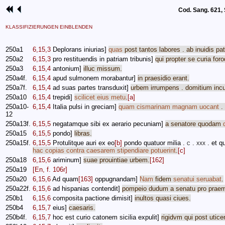
Cod. Sang. 621, S
KLASSIFIZIERUNGEN EINBLENDEN
250a1
6,15,3
Deplorans
iniurias
]
quas
post
tantos
labores
.
ab
inuidis
pat
250a2
6,15,3
pro
restituendis
in
patriam
tribunis
]
qui
propter
se
curia
for
250a3
6,15,4
antonium
]
illuc
missum
.
250a4f.
6,15,4
apud
sulmonem
morabantur
]
in
praesidio
erant
.
250a7f.
6,15,4
ad
suas
partes
transduxit
]
urbem
irrumpens
.
domitium
inc
250a10
6,15,4
trepidi
]
scilicet
eius
metu
.
[a]
250a10-
6,15,4
Italia
pulsi
in
greciam
]
quam
cismarinam
magnam
uocant
.
12
250a13f.
6,15,5
negatamque
sibi
ex
aerario
pecuniam
]
a
senatore
quodam
250a15
6,15,5
pondo
]
libras
.
250a15f.
6,15,5
Protulitque
auri
ex
eo
[b]
pondo
quatuor
milia
.
c
.
xxx
.
et
q
hac
copias
contra
caesarem
stipendiare
potuerint
.
[c]
250a18
6,15,6
ariminum
]
suae
prouintiae
urbem
.
[162]
250a19
[En, f. 106r]
250a20
6,15,6
Ad
quam
[163]
oppugnandam
]
Nam
fidem
senatui
seruabat
.
250a22f.
6,15,6
ad
hispanias
contendit
]
pompeio
dudum
a
senatu
pro
praem
250b1
6,15,6
composita
pactione
dimisit
]
inultos
quasi
ciues
.
250b4
6,15,7
eius
]
caesaris
.
250b4f.
6,15,7
hoc
est
curio
catonem
sicilia
expulit
]
rigidvm
qui
post
utice