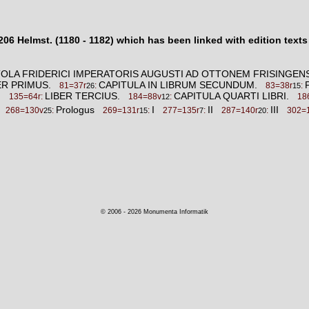
06 Helmst. (1180 - 1182) which has been linked with edition texts
, EPISTOLA FRIDERICI IMPERATORIS AUGUSTI AD OTTONEM FRISIN
ER PRIMUS.
CAPITULA IN LIBRUM SECUNDUM.
81=37r
:
83=38r
:
26
15
I.
LIBER TERCIUS.
CAPITULA QUARTI LIBRI.
135=64r:
184=88v
:
18
12
io
Prologus
I
II
III
268=130v
:
269=131r
:
277=135r
:
287=140r
:
302=
25
15
7
20
© 2006 - 2026 Monumenta Informatik