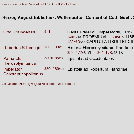
monumenta.ch
>
Content habCod.Guelf.206Helmst.
Herzog August Bibliothek, Wolfenbüttel, Content of Cod. Guelf. 2
Otto Frisingensis
9=1r:
Gesta Friderici I imperatoris
PROEMIUM.
LIB
14=3v
:
17=5r
:
18
15
CAPITULA LIBRI TERCI
133=63r
:
22
Robertus S Remigii
268=130v:
Historia Hierosolymitana, Praefat
VIII
IX
352=172v
:
364=178v
:
8
18
Patriarcha
380=186v
:
Epistola ad Occidentales
8
Hierosolymitanus
Imperator
380=186v
:
Epistola ad Robertum Flandriae
24
Constantinopolitanus
All Codices Herzog August Bibliothek, Wolfenbüttel