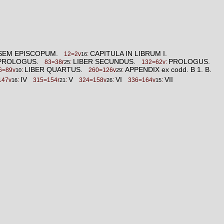
GENSEM EPISCOPUM.
CAPITULA IN LIBRUM I.
12=2v
:
16
PROLOGUS.
LIBER SECUNDUS.
PROLOGUS.
83=38r
:
132=62v:
25
LIBER QUARTUS.
APPENDIX ex codd. B 1. B.
6=89v
:
260=126v
:
10
29
IV
V
VI
VII
147v
:
315=154r
:
324=158v
:
336=164v
:
16
21
26
15