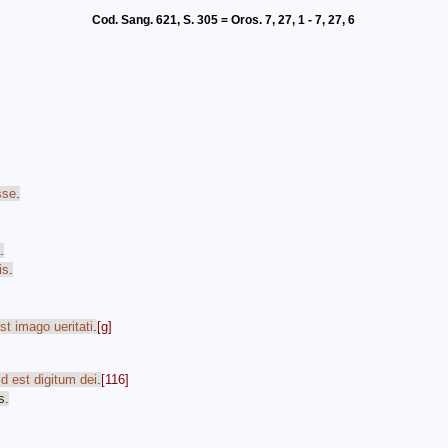
Cod. Sang. 621, S. 305 = Oros. 7, 27, 1 - 7, 27, 6
sse
.
.
is
.
st
imago
ueritati
.
[g]
id
est
digitum
dei
.
[116]
s
.