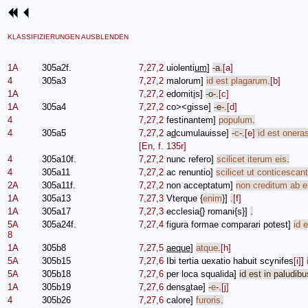
KLASSIFIZIERUNGEN AUSBLENDEN
1A
305a2f.
7,27,2
uiolenti
um
]
-
a
.
[a]
4
305a3
7,27,2
malorum
]
id
est
plagarum
.
[b]
1A
7,27,2
edomit
i
s
]
-
o
-.
[c]
1A
305a4
7,27,2
co
><
gisse
]
-
e
-.
[d]
4
7,27,2
festinantem
]
populum
.
4
305a5
7,27,2
a
d
cumulauisse
]
-
c
-.
[e]
id
est
onera
[En, f. 135r]
4
305a10f.
7,27,2
nunc
refero
]
scilicet
iterum
eis
.
4
305a11
7,27,2
ac
renuntio
]
scilicet
ut
conticescant
2A
305a11f.
7,27,2
non
acceptatum
]
non
creditum
ab
e
1A
305a13
7,27,3
Vterque
{
enim
}]
.
[f]
1A
305a17
7,27,3
ecclesia
{}
romani
{
s
}]
.
5A
305a24f.
7,27,4
figura
formae
comparari
potest
]
id
e
8
1A
305b8
7,27,5
aeque
]
atque
.
[h]
5A
305b15
7,27,6
Ibi
tertia
uexatio
habuit
scynifes
[i]
]
5A
305b18
7,27,6
per
loca
squalida
]
id
est
in
paludibu
1A
305b19
7,27,6
dens
a
tae
]
-
e
-.
[j]
4
305b26
7,27,6
calore
]
furoris
.