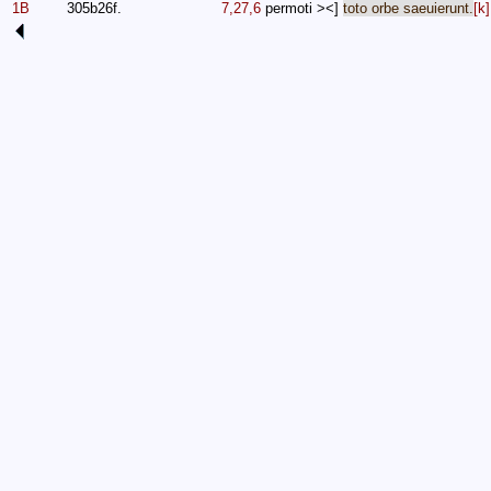
1B
305b26f.
7,27,6
permoti
><]
toto
orbe
saeuierunt
.
[k]