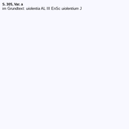
S. 305, Var. a
im Grundtext:
uiolentia
AL III EnSc
uiolentium
J