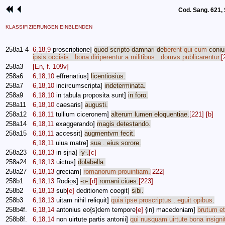
Cod. Sang. 621, S
KLASSIFIZIERUNGEN EINBLENDEN
258a1-4
6,18,9
proscriptione
]
quod
scripto
damnari
de
berent
qui
cum
coniu
ipsis
occisis
.
bona
diriperentur
a
militibus
.
domvs
publicarentur
.
[
258a3
[En, f. 109v]
258a6
6,18,10
effrenatius
]
licentiosius
.
258a7
6,18,10
incircumscripta
]
indeterminata
.
258a9
6,18,10
in
tabula
proposita
sunt
]
in
foro
.
258a11
6,18,10
caesaris
]
augusti
.
258a12
6,18,11
tullium
ciceronem
]
alterum
lumen
eloquentiae
.
[221]
[b]
258a14
6,18,11
exaggerando
]
magis
detestando
.
258a15
6,18,11
accessit
]
augmentvm
fecit
.
6,18,11
uiua
matre
]
sua
.
eius
sorore
.
258a23
6,18,13
in
s
i
ria
]
-
y
-.
[c]
258a24
6,18,13
uictus
]
dolabella
.
258a27
6,18,13
greciam
]
romanorum
prouintiam
.
[222]
258b1
6,18,13
Rodi
o
s
]
-
o
-.
[d]
romani
ciues
.
[223]
258b2
6,18,13
sub
[e]
deditionem
coegit
]
sibi
.
258b3
6,18,13
uitam
nihil
reliquit
]
quia
ipse
proscriptus
.
eguit
opibus
.
258b4f.
6,18,14
antonius
eo
{
s
}
dem
tempore
[e]
{
in
}
macedoniam
]
brutum
et
258b8f.
6,18,14
non
uirtute
partis
antonii
]
qui
nusquam
uirtute
bona
insigni