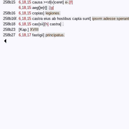
258b15
6,18,15
causa
><
d
{
v
}
ceret
]
e
-.
[f]
6,18,15
aeg
{}
e
{
r
}]
.
[g]
258b16
6,18,15
copias
]
legiones
.
258b16f.
6,18,15
castra
eius
ab
hostibus
capta
sunt
]
ipsvm
adesse
sperant
258b18
6,18,15
cas
{
sii
}
[h]
castra
]
.
258b23
[Kap.]
XVIII
258b27
6,18,17
fastigii
]
principatus
.