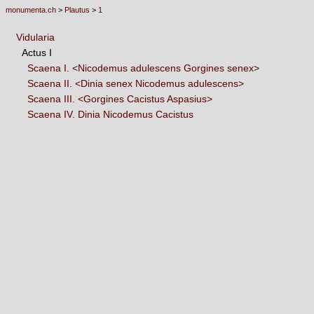
monumenta.ch
>
Plautus
>
1
Vidularia
Actus I
Scaena I.
<Nicodemus adulescens Gorgines senex>
Scaena II.
<Dinia senex Nicodemus adulescens>
Scaena III.
<Gorgines Cacistus Aspasius>
Scaena IV. Dinia Nicodemus Cacistus