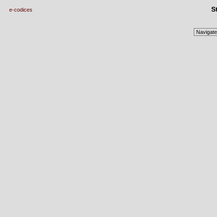
S
e-codices