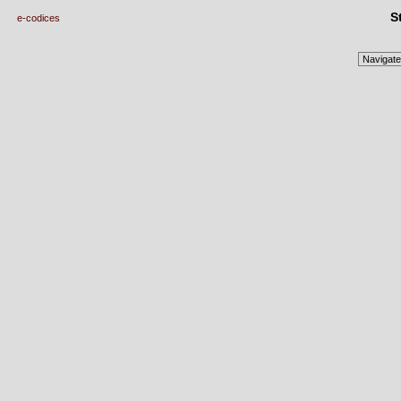
S
e-codices