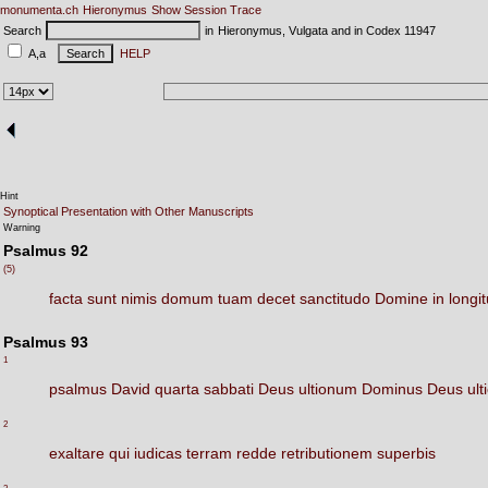
monumenta.ch
Hieronymus
Show Session Trace
Search
in
Hieronymus, Vulgata and in Codex 11947
A,a
HELP
Hint
Synoptical Presentation with Other Manuscripts
Warning
Psalmus 92
(5)
facta
sunt
nimis
domum
tuam
decet
sanctitudo
Domine
in
longi
Psalmus 93
1
psalmus
David
quarta
sabbati
Deus
ultionum
Dominus
Deus
ul
2
exaltare
qui
iudicas
terram
redde
retributionem
superbis