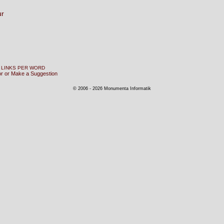
ur
 LINKS PER WORD
or or Make a Suggestion
© 2006 - 2026 Monumenta Informatik