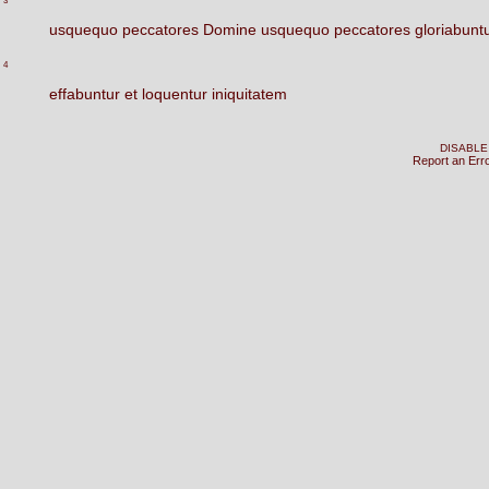
3
usquequo
peccatores
Domine
usquequo
peccatores
gloriabunt
4
effabuntur
et
loquentur
iniquitatem
DISABLE
Report an Err