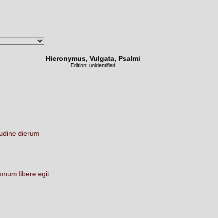
Hieronymus, Vulgata, Psalmi
Edition: unidentified
tudine
dierum
tionum
libere
egit