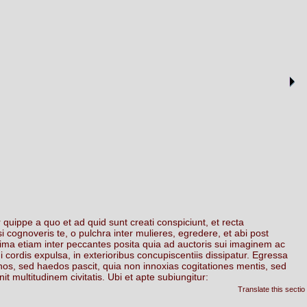
r
quippe
a
quo
et
ad
quid
sunt
creati
conspiciunt,
et
recta
si
cognoveris
te,
o
pulchra
inter
mulieres,
egredere,
et
abi
post
ima
etiam
inter
peccantes
posita
quia
ad
auctoris
sui
imaginem
ac
i
cordis
expulsa,
in
exterioribus
concupiscentiis
dissipatur.
Egressa
nos,
sed
haedos
pascit,
quia
non
innoxias
cogitationes
mentis,
sed
it
multitudinem
civitatis.
Ubi
et
apte
subiungitur:
Translate this sectio