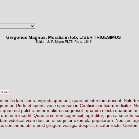
9
Gregorius Magnus, Moralia in Iob, LIBER TRIGESIMUS
Edition: J.-P. Migne PL
75
, Paris, 1849
23.44r
m
multis
lata
itinera
ingredi
appetunt,
quae
ad
interitum
ducunt.
Solerte
gnantur.
Unde
et
sponsi
voce
sponsae
in
Canticis
canticorum
dicitur:
Ni
a
quae
est
pulchra
inter
mulieres
cognoscit,
quando
electa
quaeque
an
ordinem
incedit.
Quae
si
se
non
cognoscit,
egreditur,
quia
a
secreto
su
atam
videlicet
viam
ducitur,
et
sequitur
exempla
populorum.
Nec
iam
ag
ac
continens
abire
post
gregum
vestigia
despicit,
dicatur
recte:
Contemn