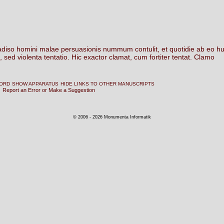
adiso
homini
malae
persuasionis
nummum
contulit,
et
quotidie
ab
eo
hu
,
sed
violenta
tentatio.
Hic
exactor
clamat,
cum
fortiter
tentat.
Clamo
WORD
SHOW APPARATUS
HIDE LINKS TO OTHER MANUSCRIPTS
Report an Error or Make a Suggestion
© 2006 - 2026 Monumenta Informatik