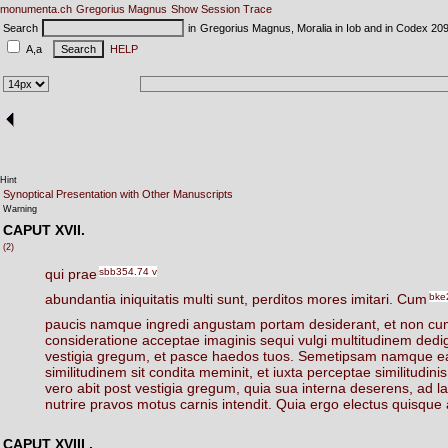
monumenta.ch
Gregorius Magnus
Show Session Trace
Search
in
Gregorius Magnus, Moralia in Iob and in Codex 20
A,a
HELP
Hint
Synoptical Presentation with Other Manuscripts
Warning
CAPUT XVII.
(2)
qui
prae
sbb354.74 v
abundantia
iniquitatis
multi
sunt,
perditos
mores
imitari.
Cum
bke
paucis
namque
ingredi
angustam
portam
desiderant,
et
non
cu
consideratione
acceptae
imaginis
sequi
vulgi
multitudinem
dedi
vestigia
gregum,
et
pasce
haedos
tuos.
Semetipsam
namque
e
similitudinem
sit
condita
meminit,
et
iuxta
perceptae
similitudinis
vero
abit
post
vestigia
gregum,
quia
sua
interna
deserens,
ad
l
nutrire
pravos
motus
carnis
intendit.
Quia
ergo
electus
quisque
CAPUT XVIII
.