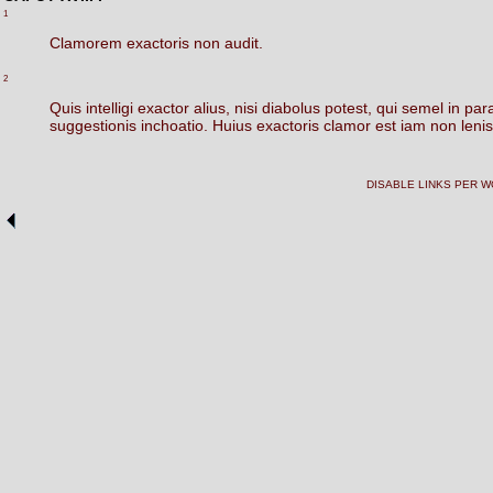
1
Clamorem
exactoris
non
audit.
2
Quis
intelligi
exactor
alius,
nisi
diabolus
potest,
qui
semel
in
par
suggestionis
inchoatio.
Huius
exactoris
clamor
est
iam
non
lenis
DISABLE LINKS PER 