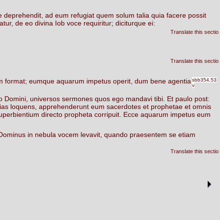
e
deprehendit,
ad
eum
refugiat
quem
solum
talia
quia
facere
possit
atur,
de
eo
divina
Iob
voce
requiritur;
diciturque
ei:
Translate this sectio
Translate this sectio
m
format;
eumque
aquarum
impetus
operit,
dum
bene
agentia
sbb354.53
v
o
Domini,
universos
sermones
quos
ego
mandavi
tibi.
Et
paulo
post:
ias
loquens,
apprehenderunt
eum
sacerdotes
et
prophetae
et
omnis
uperbientium
directo
propheta
corripuit.
Ecce
aquarum
impetus
eum
Dominus
in
nebula
vocem
levavit,
quando
praesentem
se
etiam
Translate this sectio