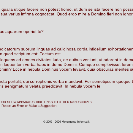
,
qualia
utique
facere
non
potest
homo,
ut
dum
se
ista
facere
non
poss
sua
verius
infirma
cognoscat.
Quod
ergo
mire
a
Domino
fieri
non
ignor
us
aquarum
operiet
te?
edicatorum
suorum
linguas
ad
caliginosa
corda
infidelium
exhortatione
im
quod
scriptum
est:
Factum
est
loquens
ad
omnes
civitates
Iuda,
de
quibus
veniunt,
ut
adorent
in
dom
am
loquentem
verba
haec
in
domo
Domini.
Cumque
complevisset
Ierem
omini?
Ecce
in
nebula
Dominus
vocem
levavit,
quia
obscuras
mentes
s
ncta
pertulit,
qui
correptionis
verba
mandavit.
Per
semetipsum
quoque
ris
aenigmatum
velata
praedicavit.
In
nebula
vocem
le
WORD
SHOW APPARATUS
HIDE LINKS TO OTHER MANUSCRIPTS
Report an Error or Make a Suggestion
© 2006 - 2026 Monumenta Informatik