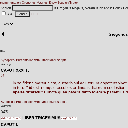
monumenta.ch
Gregorius Magnus
Show Session Trace
Search
in
Gregorius Magnus, Moralia in Iob and in Codex Co
A,a
HELP
Gregorius
Hint
Synoptical Presentation with Other Manuscripts
Warning
CAPUT XXXIII
.
(2)
in
se
fidens
mortuus
est,
auctoris
sui
adiutorium
appetens
vivat.
in
terra?
id
est,
nunquid
occultos
ordines
iudiciorum
coelestium
aperte
diceretur:
Cuncta
quae
pateris
tanto
tolerare
patientius
d
Synoptical Presentation with Other Manuscripts
Warning
(a17)
LIBER TRIGESIMUS
sbb354.53 r-b2
csg209.105
CAPUT I.