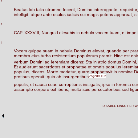
1
Beatus
Iob
talia
utrumne
fecerit,
Domino
interrogante,
requiritur
intelligit,
atque
ante
oculos
iudicis
sui
magis
potens
appareat,
si
2
CAP.
XXXVIII,
Nunquid
elevabis
in
nebula
vocem
tuam,
et
impet
3
Vocem
quippe
suam
in
nebula
Dominus
elevat,
quando
per
pra
membra
eius
turba
resistentium
populorum
premit.
Hinc
est
en
verbum
Domini
ad
Ieremiam
dicens:
Sta
in
atrio
domus
Domini,
Et
audierunt
sacerdotes
et
prophetae
et
omnis
populus
Ieremi
populus,
dicens:
Morte
moriatur,
quare
prophetavit
in
nomine
D
protinus
operuit,
quia
ab
insurgentibus
csg209.106
populis,
et
causa
suae
correptionis
instigatis,
ipse
in
Ieremia
cu
assumpto
corpore
exhibens,
multa
suis
persecutoribus
sed
figu
DISABLE LINKS PER 