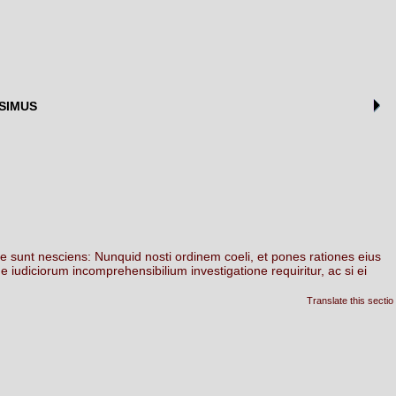
ESIMUS
se
sunt
nesciens:
Nunquid
nosti
ordinem
coeli,
et
pones
rationes
eius
de
iudiciorum
incomprehensibilium
investigatione
requiritur,
ac
si
ei
Translate this sectio