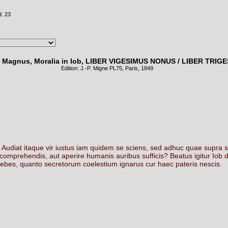
d. 23
 Magnus, Moralia in Iob, LIBER VIGESIMUS NONUS / LIBER TRIG
Edition: J.-P. Migne PL
75
, Paris, 1849
Audiat
itaque
vir
iustus
iam
quidem
se
sciens,
sed
adhuc
quae
supra
comprehendis,
aut
aperire
humanis
auribus
sufficis?
Beatus
igitur
Iob
ebes,
quanto
secretorum
coelestium
ignarus
cur
haec
pateris
nescis.