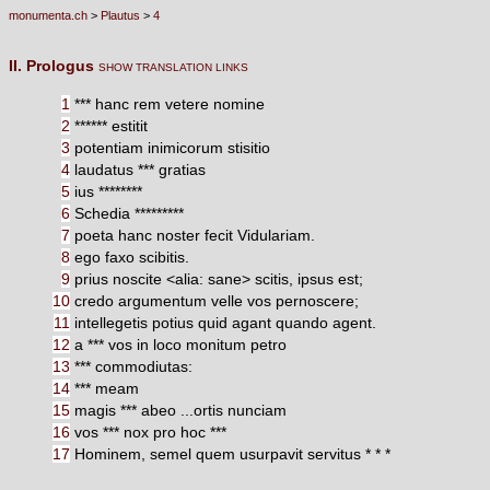
monumenta.ch
>
Plautus
>
4
II. Prologus
SHOW TRANSLATION LINKS
1
*** hanc rem vetere nomine
2
****** estitit
3
potentiam inimicorum stisitio
4
laudatus *** gratias
5
ius ********
6
Schedia *********
7
poeta hanc noster fecit Vidulariam.
8
ego faxo scibitis.
9
prius noscite <alia: sane> scitis, ipsus est;
10
credo argumentum velle vos pernoscere;
11
intellegetis potius quid agant quando agent.
12
a *** vos in loco monitum petro
13
*** commodiutas:
14
*** meam
15
magis *** abeo ...ortis nunciam
16
vos *** nox pro hoc ***
17
Hominem, semel quem usurpavit servitus * * *