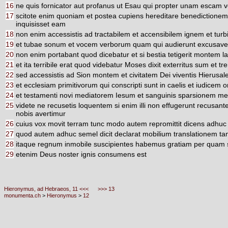
16
ne quis fornicator aut profanus ut Esau qui propter unam escam ve
17
scitote enim quoniam et postea cupiens hereditare benedictione
inquisisset eam
18
non enim accessistis ad tractabilem et accensibilem ignem et turb
19
et tubae sonum et vocem verborum quam qui audierunt excusaveru
20
non enim portabant quod dicebatur et si bestia tetigerit montem la
21
et ita terribile erat quod videbatur Moses dixit exterritus sum et 
22
sed accessistis ad Sion montem et civitatem Dei viventis Hierus
23
et ecclesiam primitivorum qui conscripti sunt in caelis et iudice
24
et testamenti novi mediatorem Iesum et sanguinis sparsionem m
25
videte ne recusetis loquentem si enim illi non effugerunt recusa
nobis avertimur
26
cuius vox movit terram tunc modo autem repromittit dicens adh
27
quod autem adhuc semel dicit declarat mobilium translationem t
28
itaque regnum inmobile suscipientes habemus gratiam per quam 
29
etenim Deus noster ignis consumens est
Hieronymus, ad Hebraeos, 11 <<<
>>> 13
monumenta.ch
>
Hieronymus
>
12