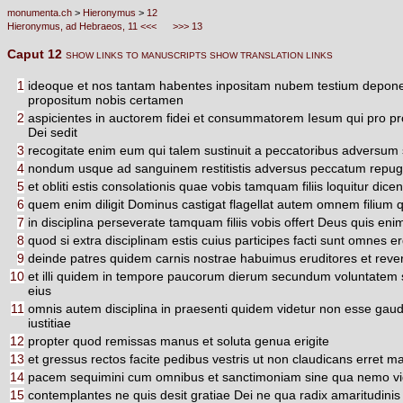
monumenta.ch
>
Hieronymus
>
12
Hieronymus, ad Hebraeos, 11 <<<
>>> 13
Caput 12
SHOW LINKS TO MANUSCRIPTS
SHOW TRANSLATION LINKS
1
ideoque et nos tantam habentes inpositam nubem testium depon
propositum nobis certamen
2
aspicientes in auctorem fidei et consummatorem Iesum qui pro pro
Dei sedit
3
recogitate enim eum qui talem sustinuit a peccatoribus adversum s
4
nondum usque ad sanguinem restitistis adversus peccatum repu
5
et obliti estis consolationis quae vobis tamquam filiis loquitur dic
6
quem enim diligit Dominus castigat flagellat autem omnem filium 
7
in disciplina perseverate tamquam filiis vobis offert Deus quis enim
8
quod si extra disciplinam estis cuius participes facti sunt omnes ergo
9
deinde patres quidem carnis nostrae habuimus eruditores et rev
10
et illi quidem in tempore paucorum dierum secundum voluntatem su
eius
11
omnis autem disciplina in praesenti quidem videtur non esse gaud
iustitiae
12
propter quod remissas manus et soluta genua erigite
13
et gressus rectos facite pedibus vestris ut non claudicans erret 
14
pacem sequimini cum omnibus et sanctimoniam sine qua nemo v
15
contemplantes ne quis desit gratiae Dei ne qua radix amaritudinis