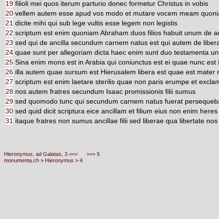
19
filioli mei quos iterum parturio donec formetur Christus in vobis
20
vellem autem esse apud vos modo et mutare vocem meam quonia
21
dicite mihi qui sub lege vultis esse legem non legistis
22
scriptum est enim quoniam Abraham duos filios habuit unum de an
23
sed qui de ancilla secundum carnem natus est qui autem de libe
24
quae sunt per allegoriam dicta haec enim sunt duo testamenta u
25
Sina enim mons est in Arabia qui coniunctus est ei quae nunc est H
26
illa autem quae sursum est Hierusalem libera est quae est mater 
27
scriptum est enim laetare sterilis quae non paris erumpe et excla
28
nos autem fratres secundum Isaac promissionis filii sumus
29
sed quomodo tunc qui secundum carnem natus fuerat persequebat
30
sed quid dicit scriptura eice ancillam et filium eius non enim heres er
31
itaque fratres non sumus ancillae filii sed liberae qua libertate nos 
Hieronymus, ad Galatas, 3 <<<
>>> 5
monumenta.ch
>
Hieronymus
>
4