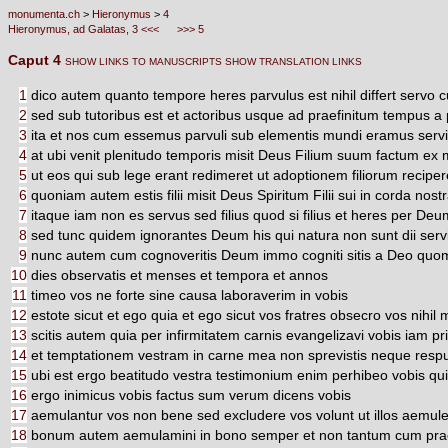
monumenta.ch
>
Hieronymus
>
4
Hieronymus, ad Galatas, 3 <<<
>>> 5
Caput 4
SHOW LINKS TO MANUSCRIPTS
SHOW TRANSLATION LINKS
1
dico autem quanto tempore heres parvulus est nihil differt servo
2
sed sub tutoribus est et actoribus usque ad praefinitum tempus a 
3
ita et nos cum essemus parvuli sub elementis mundi eramus serv
4
at ubi venit plenitudo temporis misit Deus Filium suum factum ex 
5
ut eos qui sub lege erant redimeret ut adoptionem filiorum recip
6
quoniam autem estis filii misit Deus Spiritum Filii sui in corda no
7
itaque iam non es servus sed filius quod si filius et heres per Deu
8
sed tunc quidem ignorantes Deum his qui natura non sunt dii serv
9
nunc autem cum cognoveritis Deum immo cogniti sitis a Deo quomo
10
dies observatis et menses et tempora et annos
11
timeo vos ne forte sine causa laboraverim in vobis
12
estote sicut et ego quia et ego sicut vos fratres obsecro vos nihil m
13
scitis autem quia per infirmitatem carnis evangelizavi vobis iam p
14
et temptationem vestram in carne mea non sprevistis neque respu
15
ubi est ergo beatitudo vestra testimonium enim perhibeo vobis quia 
16
ergo inimicus vobis factus sum verum dicens vobis
17
aemulantur vos non bene sed excludere vos volunt ut illos aemul
18
bonum autem aemulamini in bono semper et non tantum cum pr