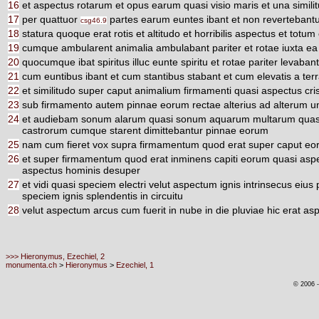
16
et aspectus rotarum et opus earum quasi visio maris et una simili
17
per quattuor
partes earum euntes ibant et non revertebant
csg46.9
18
statura quoque erat rotis et altitudo et horribilis aspectus et totu
19
cumque ambularent animalia ambulabant pariter et rotae iuxta ea 
20
quocumque ibat spiritus illuc eunte spiritu et rotae pariter levaban
21
cum euntibus ibant et cum stantibus stabant et cum elevatis a terra
22
et similitudo super caput animalium firmamenti quasi aspectus crist
23
sub firmamento autem pinnae eorum rectae alterius ad alterum un
24
et audiebam sonum alarum quasi sonum aquarum multarum quasi s
castrorum cumque starent dimittebantur pinnae eorum
25
nam cum fieret vox supra firmamentum quod erat super caput eo
26
et super firmamentum quod erat inminens capiti eorum quasi aspectu
aspectus hominis desuper
27
et vidi quasi speciem electri velut aspectum ignis intrinsecus eiu
speciem ignis splendentis in circuitu
28
velut aspectum arcus cum fuerit in nube in die pluviae hic erat a
>>> Hieronymus, Ezechiel, 2
monumenta.ch
>
Hieronymus
>
Ezechiel, 1
© 2006 