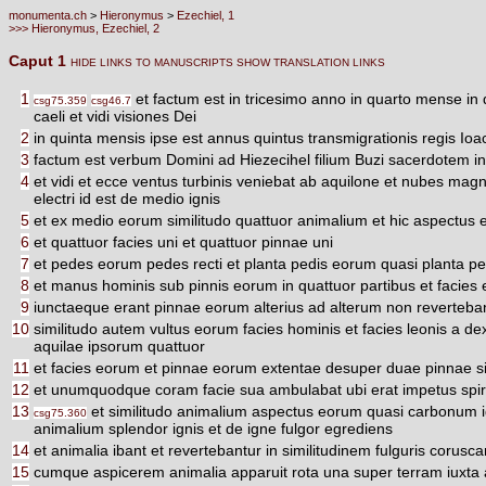
monumenta.ch
>
Hieronymus
>
Ezechiel, 1
>>> Hieronymus, Ezechiel, 2
Caput 1
HIDE LINKS TO MANUSCRIPTS
SHOW TRANSLATION LINKS
1
et factum est in tricesimo anno in quarto mense in
csg75.359
csg46.7
caeli et vidi visiones Dei
2
in quinta mensis ipse est annus quintus transmigrationis regis Ioa
3
factum est verbum Domini ad Hiezecihel filium Buzi sacerdotem i
4
et vidi et ecce ventus turbinis veniebat ab aquilone et nubes magna
electri id est de medio ignis
5
et ex medio eorum similitudo quattuor animalium et hic aspectus e
6
et quattuor facies uni et quattuor pinnae uni
7
et pedes eorum pedes recti et planta pedis eorum quasi planta pedis
8
et manus hominis sub pinnis eorum in quattuor partibus et facies 
9
iunctaeque erant pinnae eorum alterius ad alterum non reverte
10
similitudo autem vultus eorum facies hominis et facies leonis a dex
aquilae ipsorum quattuor
11
et facies eorum et pinnae eorum extentae desuper duae pinnae 
12
et unumquodque coram facie sua ambulabat ubi erat impetus spiri
13
et similitudo animalium aspectus eorum quasi carbonum i
csg75.360
animalium splendor ignis et de igne fulgor egrediens
14
et animalia ibant et revertebantur in similitudinem fulguris corusca
15
cumque aspicerem animalia apparuit rota una super terram iuxta 