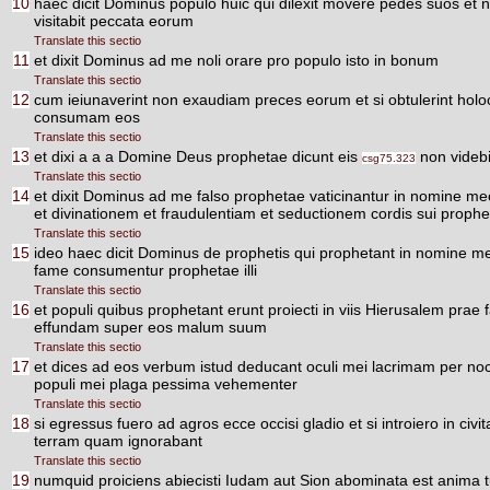
10
haec dicit Dominus populo huic qui dilexit movere pedes suos et n
visitabit peccata eorum
Translate this sectio
11
et dixit Dominus ad me noli orare pro populo isto in bonum
Translate this sectio
12
cum ieiunaverint non exaudiam preces eorum et si obtulerint hol
consumam eos
Translate this sectio
13
et dixi a a a Domine Deus prophetae dicunt eis
non videbi
csg75.323
Translate this sectio
14
et dixit Dominus ad me falso prophetae vaticinantur in nomine 
et divinationem et fraudulentiam et seductionem cordis sui prophe
Translate this sectio
15
ideo haec dicit Dominus de prophetis qui prophetant in nomine meo 
fame consumentur prophetae illi
Translate this sectio
16
et populi quibus prophetant erunt proiecti in viis Hierusalem prae fa
effundam super eos malum suum
Translate this sectio
17
et dices ad eos verbum istud deducant oculi mei lacrimam per noct
populi mei plaga pessima vehementer
Translate this sectio
18
si egressus fuero ad agros ecce occisi gladio et si introiero in c
terram quam ignorabant
Translate this sectio
19
numquid proiciens abiecisti Iudam aut Sion abominata est anima tu