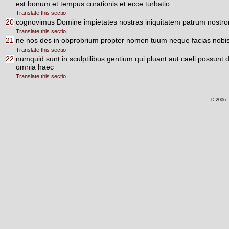
est bonum et tempus curationis et ecce turbatio
Translate this sectio
20
cognovimus Domine impietates nostras iniquitatem patrum nostro
Translate this sectio
21
ne nos des in obprobrium propter nomen tuum neque facias nobis 
Translate this sectio
22
numquid sunt in sculptilibus gentium qui pluant aut caeli possun
omnia haec
Translate this sectio
© 2006 