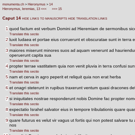
monumenta.ch
>
Hieronymus
>
14
Hieronymus, Ieremias, 13 <<<
>>> 15
Caput 14
HIDE LINKS TO MANUSCRIPTS
HIDE TRANSLATION LINKS
1
quod factum est verbum Domini ad Hieremiam de sermonibus sicci
Translate this sectio
2
luxit Iudaea et portae eius corruerunt et obscuratae sunt in terra
Translate this sectio
3
maiores miserunt minores suos ad aquam venerunt ad hauriendum 
operuerunt capita sua
Translate this sectio
4
propter terrae vastitatem quia non venit pluvia in terra confusi su
Translate this sectio
5
nam et cerva in agro peperit et reliquit quia non erat herba
Translate this sectio
6
et onagri steterunt in rupibus traxerunt ventum quasi dracones d
Translate this sectio
7
si iniquitates nostrae responderunt nobis Domine fac propter no
Translate this sectio
8
expectatio Israhel salvator eius in tempore tribulationis quare qu
Translate this sectio
9
quare futurus es velut vir vagus ut fortis qui non potest salvare
nos
Translate this sectio