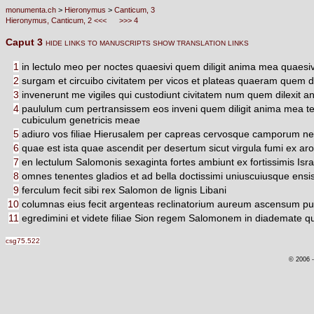
monumenta.ch
>
Hieronymus
>
Canticum, 3
Hieronymus, Canticum, 2 <<<
>>> 4
Caput 3
HIDE LINKS TO MANUSCRIPTS
SHOW TRANSLATION LINKS
1
in lectulo meo per noctes quaesivi quem diligit anima mea quaesivi
2
surgam et circuibo civitatem per vicos et plateas quaeram quem di
3
invenerunt me vigiles qui custodiunt civitatem num quem dilexit a
4
paululum cum pertransissem eos inveni quem diligit anima mea t
cubiculum genetricis meae
5
adiuro vos filiae Hierusalem per capreas cervosque camporum ne su
6
quae est ista quae ascendit per desertum sicut virgula fumi ex aro
7
en lectulum Salomonis sexaginta fortes ambiunt ex fortissimis Isr
8
omnes tenentes gladios et ad bella doctissimi uniuscuiusque ensi
9
ferculum fecit sibi rex Salomon de lignis Libani
10
columnas eius fecit argenteas reclinatorium aureum ascensum purp
11
egredimini et videte filiae Sion regem Salomonem in diademate quo c
csg75.522
© 2006 