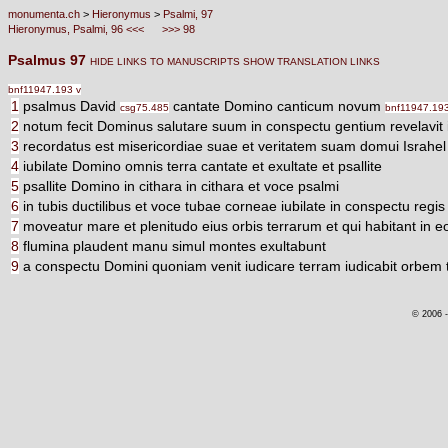
monumenta.ch
>
Hieronymus
>
Psalmi, 97
Hieronymus, Psalmi, 96 <<<
>>> 98
Psalmus 97
HIDE LINKS TO MANUSCRIPTS
SHOW TRANSLATION LINKS
bnf11947.193 v
1
psalmus David
cantate Domino canticum novum
csg75.485
bnf11947.193
2
notum fecit Dominus salutare suum in conspectu gentium revelavit 
3
recordatus est misericordiae suae et veritatem suam domui Israhel 
4
iubilate Domino omnis terra cantate et exultate et psallite
5
psallite Domino in cithara in cithara et voce psalmi
6
in tubis ductilibus et voce tubae corneae iubilate in conspectu regi
7
moveatur mare et plenitudo eius orbis terrarum et qui habitant in e
8
flumina plaudent manu simul montes exultabunt
9
a conspectu Domini quoniam venit iudicare terram iudicabit orbem te
© 2006 