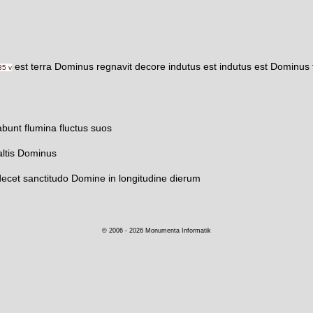
est terra Dominus regnavit decore indutus est indutus est Dominus fo
85 v
bunt flumina fluctus suos
altis Dominus
cet sanctitudo Domine in longitudine dierum
© 2006 - 2026 Monumenta Informatik