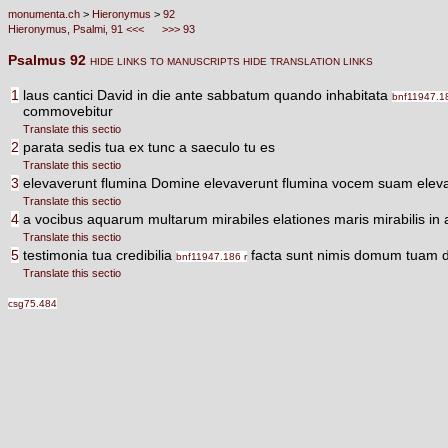
monumenta.ch
>
Hieronymus
>
92
Hieronymus, Psalmi, 91 <<<
>>> 93
Psalmus 92
HIDE LINKS TO MANUSCRIPTS
HIDE TRANSLATION LINKS
1
laus cantici David in die ante sabbatum quando inhabitata
bnf11947.1
commovebitur
Translate this sectio
2
parata sedis tua ex tunc a saeculo tu es
Translate this sectio
3
elevaverunt flumina Domine elevaverunt flumina vocem suam eleva
Translate this sectio
4
a vocibus aquarum multarum mirabiles elationes maris mirabilis in 
Translate this sectio
5
testimonia tua credibilia
facta sunt nimis domum tuam de
bnf11947.186 r
Translate this sectio
csg75.484