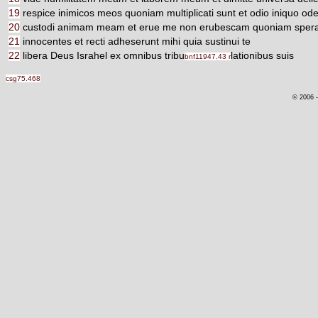
19
respice inimicos meos quoniam multiplicati sunt et odio iniquo od
20
custodi animam meam et erue me non erubescam quoniam sperav
21
innocentes et recti adheserunt mihi quia sustinui te
22
libera Deus Israhel ex omnibus tribu
lationibus suis
bnf11947.43 r
csg75.468
© 2006 