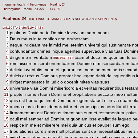
monumenta.ch
>
Hieronymus
>
Psalmi, 24
Hieronymus, Psalmi, 23 <<<
>>> 25
Psalmus 24
HIDE LINKS TO MANUSCRIPTS
SHOW TRANSLATION LINKS
bnf11947.41 v
bnf11947.42 r
1
psalmus David ad te Domine levavi animam meam
2
Deus meus in te confido non erubescam
3
neque inrideant me inimici mei etenim universi qui sustinent te n
4
confundantur omnes iniqua agentes supervacue vias tuas Domine
5
dirige me in veritatem
tuam et doce me quoniam tu es De
bnf11947.41 r
6
reminiscere miserationum tuarum Domine et misericordiarum tua
7
delicta iuventutis meae et ignorantias meas ne memineris secu
8
dulcis et rectus Dominus propter hoc legem dabit delinquentibus i
9
diriget mansuetos in iudicio docebit mites vias suas
10
universae viae Domini misericordia et veritas requirentibus testa
11
propter nomen tuum Domine et propitiaberis peccato meo multum
12
quis est homo qui timet Dominum legem statuet ei in via quam ele
13
anima eius in bonis demorabitur et semen ipsius hereditabit terr
14
firmamentum est Dominus timentibus eum et testamentum ipsius ut 
15
oculi mei semper ad Dominum quoniam ipse evellet de laqueo p
16
respice in me et miserere mei quia unicus et pauper sum ego
17
tribulationes cordis mei multiplicatae sunt de necessitatibus meis
18
vide humilitatem meam et laborem meum et dimitte universa deli