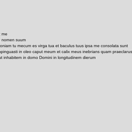
t me
er nomen suum
niam tu mecum es virga tua et baculus tuus ipsa me consolata sunt
pinguasti in oleo caput meum et calix meus inebrians quam praeclarus
ut inhabitem in domo Domini in longitudinem dierum