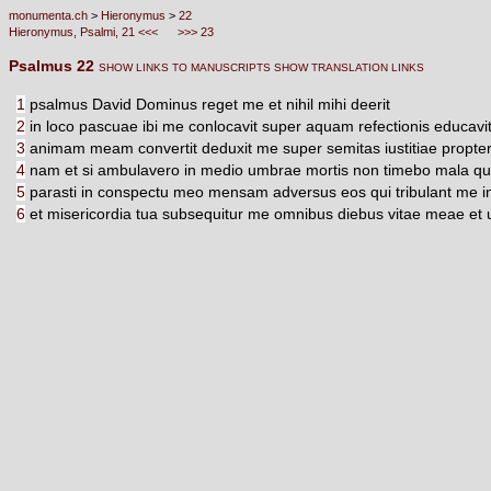
monumenta.ch
>
Hieronymus
>
22
Hieronymus, Psalmi, 21 <<<
>>> 23
Psalmus 22
SHOW LINKS TO MANUSCRIPTS
SHOW TRANSLATION LINKS
1
psalmus David Dominus reget me et nihil mihi deerit
2
in loco pascuae ibi me conlocavit super aquam refectionis educavi
3
animam meam convertit deduxit me super semitas iustitiae propt
4
nam et si ambulavero in medio umbrae mortis non timebo mala quo
5
parasti in conspectu meo mensam adversus eos qui tribulant me in
6
et misericordia tua subsequitur me omnibus diebus vitae meae et 