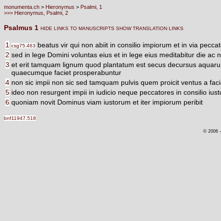
monumenta.ch
>
Hieronymus
>
Psalmi, 1
>>> Hieronymus, Psalmi, 2
Psalmus 1
HIDE LINKS TO MANUSCRIPTS
SHOW TRANSLATION LINKS
1
beatus vir qui non abiit in consilio impiorum et in via pecca
csg75.463
2
sed in lege Domini voluntas eius et in lege eius meditabitur die ac 
3
et erit tamquam lignum quod plantatum est secus decursus aquarum
quaecumque faciet prosperabuntur
4
non sic impii non sic sed tamquam pulvis quem proicit ventus a faci
5
ideo non resurgent impii in iudicio neque peccatores in consilio ius
6
quoniam novit Dominus viam iustorum et iter impiorum peribit
bnf11947.518
© 2006 