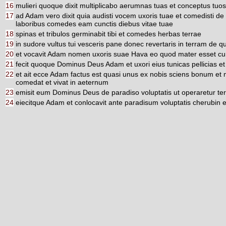
16
mulieri quoque dixit multiplicabo aerumnas tuas et conceptus tuos in
17
ad Adam vero dixit quia audisti vocem uxoris tuae et comedisti de
laboribus comedes eam cunctis diebus vitae tuae
18
spinas et tribulos germinabit tibi et comedes herbas terrae
19
in sudore vultus tui vesceris pane donec revertaris in terram de q
20
et vocavit Adam nomen uxoris suae Hava eo quod mater esset cu
21
fecit quoque Dominus Deus Adam et uxori eius tunicas pellicias et 
22
et ait ecce Adam factus est quasi unus ex nobis sciens bonum et
comedat et vivat in aeternum
23
emisit eum Dominus Deus de paradiso voluptatis ut operaretur t
24
eiecitque Adam et conlocavit ante paradisum voluptatis cherubin 