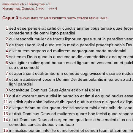
monumenta.ch
>
Hieronymus
>
3
Hieronymus, Genesis, 2 <<<
>>> 4
Caput 3
SHOW LINKS TO MANUSCRIPTS
SHOW TRANSLATION LINKS
1
sed et serpens erat callidior cunctis animantibus terrae quae fec
comederetis de omni ligno paradisi
2
cui respondit mulier de fructu lignorum quae sunt in paradiso ve
3
de fructu vero ligni quod est in medio paradisi praecepit nobis 
4
dixit autem serpens ad mulierem nequaquam morte moriemini
5
scit enim Deus quod in quocumque die comederitis ex eo aperientur 
6
vidit igitur mulier quod bonum esset lignum ad vescendum et pulchru
suo qui comedit
7
et aperti sunt oculi amborum cumque cognovissent esse se nudos c
8
et cum audissent vocem Domini Dei deambulantis in paradiso ad 
ligni paradisi
9
vocavitque Dominus Deus Adam et dixit ei ubi es
10
qui ait vocem tuam audivi in paradiso et timui eo quod nudus es
11
cui dixit quis enim indicavit tibi quod nudus esses nisi quod ex 
12
dixitque Adam mulier quam dedisti sociam mihi dedit mihi de ligno
13
et dixit Dominus Deus ad mulierem quare hoc fecisti quae respon
14
et ait Dominus Deus ad serpentem quia fecisti hoc maledictus es i
comedes cunctis diebus vitae tuae
15
inimicitias ponam inter te et mulierem et semen tuum et semen illi