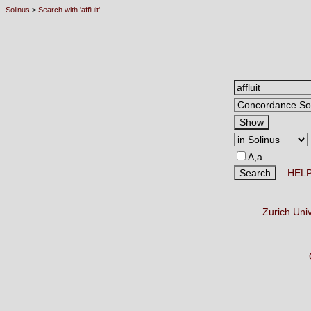
Solinus
>
Search with 'affluit'
A,a
HEL
Zurich Uni