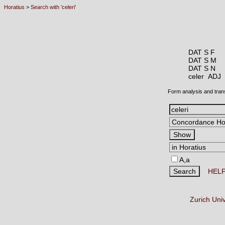
Horatius
>
Search with 'celeri'
DAT S F
DAT S M
DAT S N
celer ADJ
Form analysis and tran
A,a
HEL
Zurich Uni