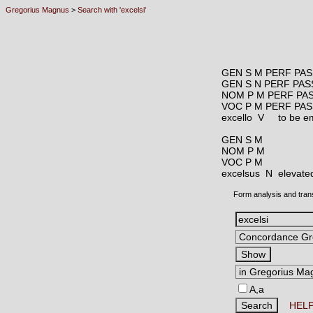
Gregorius Magnus
>
Search with 'excelsi'
GEN S M PERF PAS
GEN S N PERF PAS
NOM P M PERF PA
VOC P M PERF PAS
excello V
to be e
GEN S M
NOM P M
VOC P M
excelsus N
elevated
Form analysis and tran
A,a
HEL