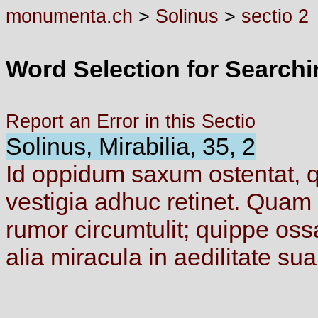
monumenta.ch
>
Solinus
>
sectio 2
Word Selection for Search
Report an Error in this Sectio
Solinus, Mirabilia, 35, 2
Id
oppidum
saxum
ostentat,
vestigia
adhuc
retinet.
Quam
rumor
circumtulit;
quippe
os
alia
miracula
in
aedilitate
su