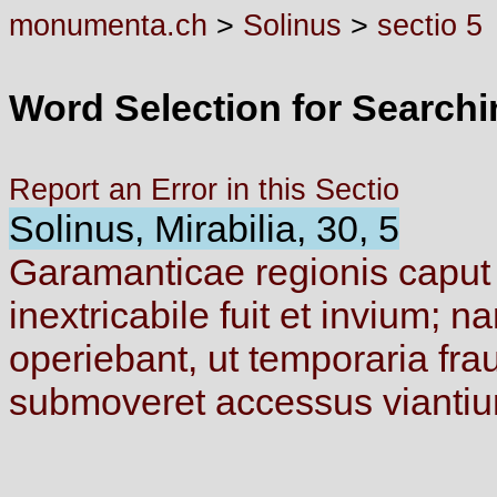
monumenta.ch
>
Solinus
>
sectio 5
Word Selection for Search
Report an Error in this Sectio
Solinus, Mirabilia, 30, 5
Garamanticae
regionis
capu
inextricabile
fuit
et
invium;
n
operiebant,
ut
temporaria
fra
submoveret
accessus
vianti