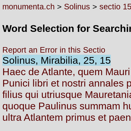
monumenta.ch
>
Solinus
>
sectio 1
Word Selection for Search
Report an Error in this Sectio
Solinus, Mirabilia, 25, 15
Haec
de
Atlante,
quem
Maur
Punici
libri
et
nostri
annales
p
filius
qui
utriusque
Mauretan
quoque
Paulinus
summam
h
ultra
Atlantem
primus
et
pae