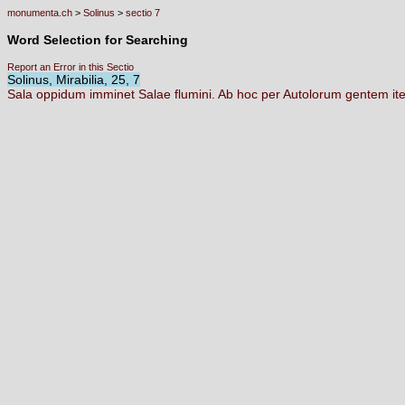
monumenta.ch
>
Solinus
>
sectio 7
Word Selection for Searching
Report an Error in this Sectio
Solinus, Mirabilia, 25, 7
Sala
oppidum
imminet
Salae
flumini.
Ab
hoc
per
Autolorum
gentem
it