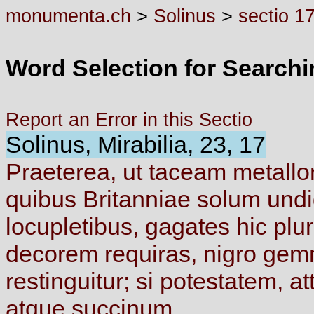
monumenta.ch
>
Solinus
>
sectio 1
Word Selection for Search
Report an Error in this Sectio
Solinus, Mirabilia, 23, 17
Praeterea,
ut
taceam
metall
quibus
Britanniae
solum
und
locupletibus,
gagates
hic
plu
decorem
requiras,
nigro
gem
restinguitur;
si
potestatem,
at
atque
succinum.