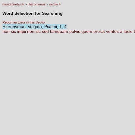
monumenta.ch
>
Hieronymus
>
sectio 4
Word Selection for Searching
Report an Error in this Sectio
Hieronymus, Vulgata, Psalmi, 1, 4
non
sic
impii
non
sic
sed
tamquam
pulvis
quem
proicit
ventus
a
facie