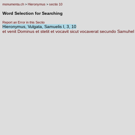
monumenta.ch
>
Hieronymus
>
sectio 10
Word Selection for Searching
Report an Error in this Sectio
Hieronymus, Vulgata, Samuelis I, 3, 10
et
venit
Dominus
et
stetit
et
vocavit
sicut
vocaverat
secundo
Samuhe