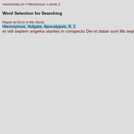
monumenta.ch
>
Hieronymus
>
sectio 2
Word Selection for Searching
Report an Error in this Sectio
Hieronymus, Vulgata, Apocalypsis, 8, 2
et
vidi
septem
angelos
stantes
in
conspectu
Dei
et
datae
sunt
illis
se