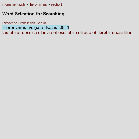
monumenta.ch
>
Hieronymus
>
sectio 1
Word Selection for Searching
Report an Error in this Sectio
Hieronymus, Vulgata, Isaias, 35, 1
laetabitur
deserta
et
invia
et
exultabit
solitudo
et
florebit
quasi
lilium