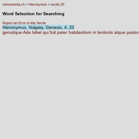
monumenta.ch
>
Hieronymus
>
sectio 20
Word Selection for Searching
Report an Error in this Sectio
Hieronymus, Vulgata, Genesis, 4, 20
genuitque
Ada
Iabel
qui
fuit
pater
habitantium
in
tentoriis
atque
pasto