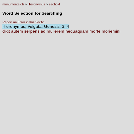
monumenta.ch
>
Hieronymus
>
sectio 4
Word Selection for Searching
Report an Error in this Sectio
Hieronymus, Vulgata, Genesis, 3, 4
dixit
autem
serpens
ad
mulierem
nequaquam
morte
moriemini