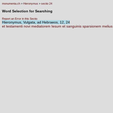
monumenta.ch
>
Hieronymus
>
sectio 24
Word Selection for Searching
Report an Error in this Sectio
Hieronymus, Vulgata, ad Hebraeos, 12, 24
et
testamenti
novi
mediatorem
Iesum
et
sanguinis
sparsionem
meliu