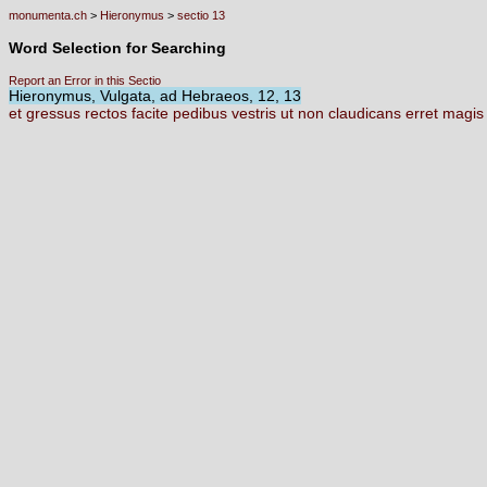
monumenta.ch
>
Hieronymus
>
sectio 13
Word Selection for Searching
Report an Error in this Sectio
Hieronymus, Vulgata, ad Hebraeos, 12, 13
et
gressus
rectos
facite
pedibus
vestris
ut
non
claudicans
erret
magi