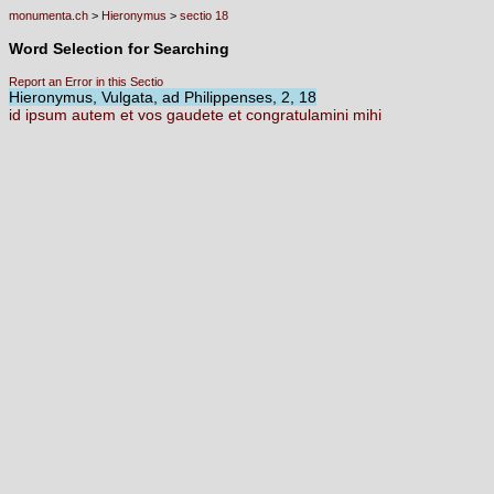
monumenta.ch
>
Hieronymus
>
sectio 18
Word Selection for Searching
Report an Error in this Sectio
Hieronymus, Vulgata, ad Philippenses, 2, 18
id
ipsum
autem
et
vos
gaudete
et
congratulamini
mihi