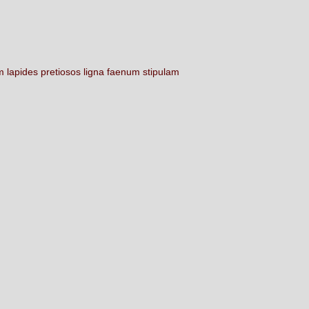
um
lapides
pretiosos
ligna
faenum
stipulam