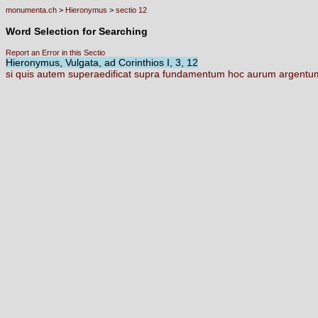
monumenta.ch
>
Hieronymus
>
sectio 12
Word Selection for Searching
Report an Error in this Sectio
Hieronymus, Vulgata, ad Corinthios I, 3, 12
si
quis
autem
superaedificat
supra
fundamentum
hoc
aurum
argent