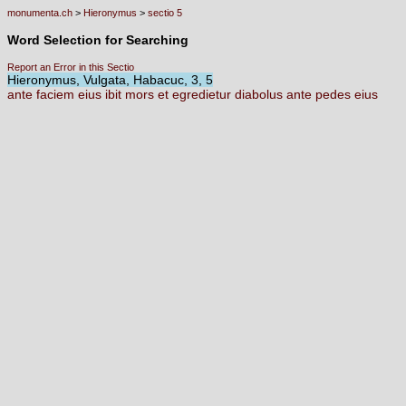
monumenta.ch
>
Hieronymus
>
sectio 5
Word Selection for Searching
Report an Error in this Sectio
Hieronymus, Vulgata, Habacuc, 3, 5
ante
faciem
eius
ibit
mors
et
egredietur
diabolus
ante
pedes
eius