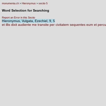
monumenta.ch
>
Hieronymus
>
sectio 5
Word Selection for Searching
Report an Error in this Sectio
Hieronymus, Vulgata, Ezechiel, 9, 5
et
illis
dixit
audiente
me
transite
per
civitatem
sequentes
eum
et
percu