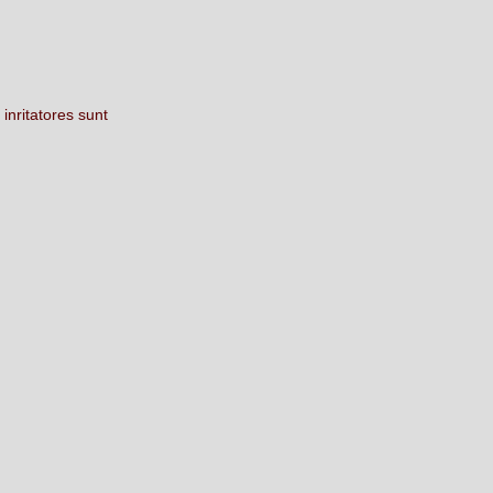
m
inritatores
sunt