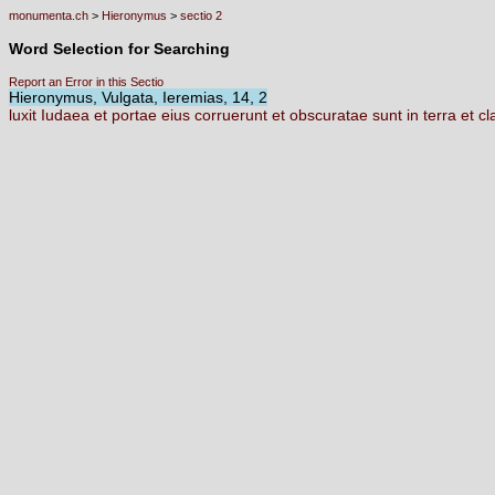
monumenta.ch
>
Hieronymus
>
sectio 2
Word Selection for Searching
Report an Error in this Sectio
Hieronymus, Vulgata, Ieremias, 14, 2
luxit
Iudaea
et
portae
eius
corruerunt
et
obscuratae
sunt
in
terra
et
c