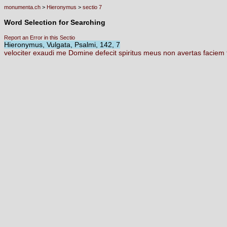
monumenta.ch
>
Hieronymus
>
sectio 7
Word Selection for Searching
Report an Error in this Sectio
Hieronymus, Vulgata, Psalmi, 142, 7
velociter
exaudi
me
Domine
defecit
spiritus
meus
non
avertas
faciem