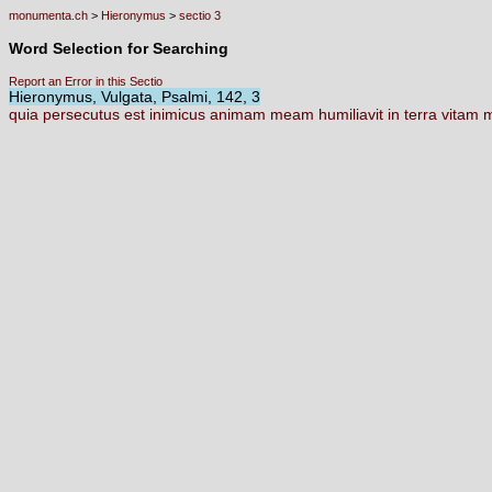
monumenta.ch
>
Hieronymus
>
sectio 3
Word Selection for Searching
Report an Error in this Sectio
Hieronymus, Vulgata, Psalmi, 142, 3
quia
persecutus
est
inimicus
animam
meam
humiliavit
in
terra
vitam