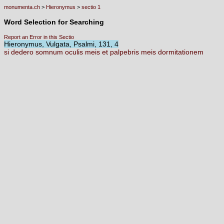
monumenta.ch
>
Hieronymus
>
sectio 1
Word Selection for Searching
Report an Error in this Sectio
Hieronymus, Vulgata, Psalmi, 131, 4
si
dedero
somnum
oculis
meis
et
palpebris
meis
dormitationem