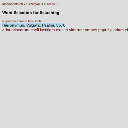
monumenta.ch
>
Hieronymus
>
sectio 6
Word Selection for Searching
Report an Error in this Sectio
Hieronymus, Vulgata, Psalmi, 96, 6
adnuntiaverunt
caeli
iustitiam
eius
et
viderunt
omnes
populi
gloriam
e